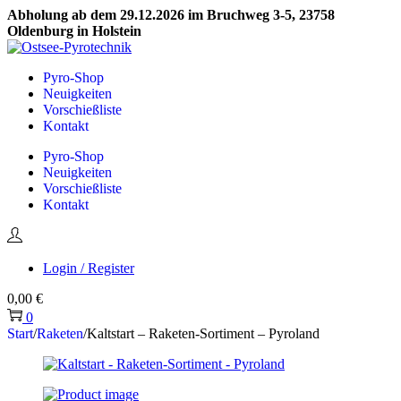
Abholung ab dem 29.12.2026 im Bruchweg 3-5, 23758
Oldenburg in Holstein
Skip
Skip
to
to
Pyro-Shop
navigation
content
Neuigkeiten
Vorschießliste
Kontakt
Pyro-Shop
Neuigkeiten
Vorschießliste
Kontakt
Login / Register
0,00
€
0
Start
/
Raketen
/
Kaltstart – Raketen-Sortiment – Pyroland