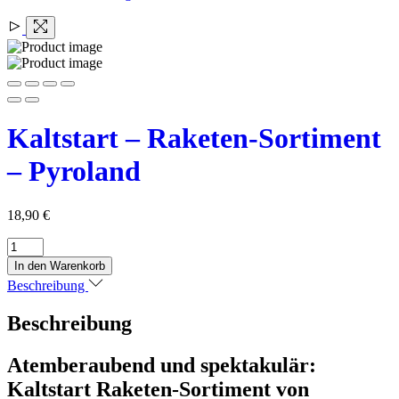
Kaltstart – Raketen-Sortiment
– Pyroland
18,90
€
Kaltstart
-
In den Warenkorb
Raketen-
Beschreibung
Sortiment
-
Beschreibung
Pyroland
Menge
Atemberaubend und spektakulär:
Kaltstart Raketen-Sortiment von