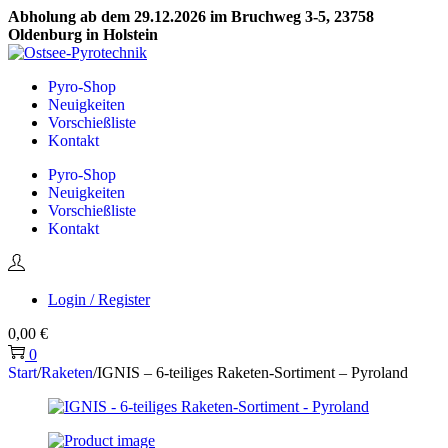
Abholung ab dem 29.12.2026 im Bruchweg 3-5, 23758
Oldenburg in Holstein
Skip
Skip
to
to
Pyro-Shop
navigation
content
Neuigkeiten
Vorschießliste
Kontakt
Pyro-Shop
Neuigkeiten
Vorschießliste
Kontakt
Login / Register
0,00
€
0
Start
/
Raketen
/
IGNIS – 6-teiliges Raketen-Sortiment – Pyroland