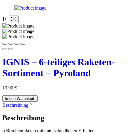
IGNIS – 6-teiliges Raketen-
Sortiment – Pyroland
19,90
€
IGNIS
In den Warenkorb
-
Beschreibung
6-
teiliges
Beschreibung
Raketen-
Sortiment
-
6 Bombenraketen mit unterschiedlichen Effekten.