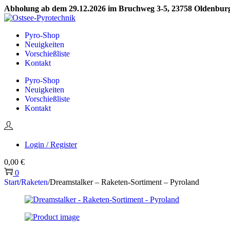
Abholung ab dem 29.12.2026 im Bruchweg 3-5, 23758 Oldenburg 
Skip
Skip
to
to
Pyro-Shop
navigation
content
Neuigkeiten
Vorschießliste
Kontakt
Pyro-Shop
Neuigkeiten
Vorschießliste
Kontakt
Login / Register
0,00
€
0
Start
/
Raketen
/
Dreamstalker – Raketen-Sortiment – Pyroland