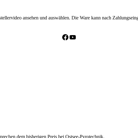
erstellervideo ansehen und auswählen. Die Ware kann nach Zahlungsei
Facebook
YouTube
tsprechen dem bisherigen Preis bei Ostsee-Pyrotechnik.