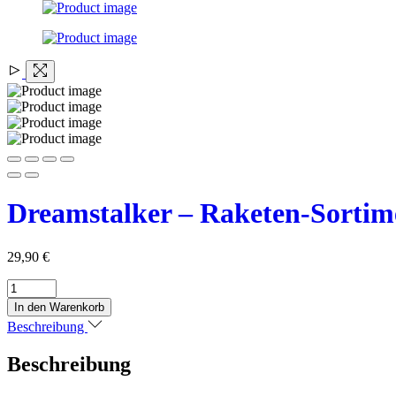
Dreamstalker – Raketen-Sortim
29,90
€
Dreamstalker
-
In den Warenkorb
Raketen-
Beschreibung
Sortiment
-
Beschreibung
Pyroland
Menge