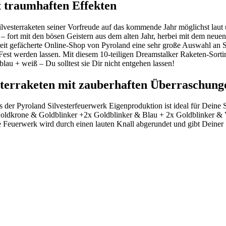
 traumhaften Effekten
Silvesterraketen seiner Vorfreude auf das kommende Jahr möglichst lau
 – fort mit den bösen Geistern aus dem alten Jahr, herbei mit dem neue
reit gefächerte Online-Shop von Pyroland eine sehr große Auswahl an S
Fest werden lassen. Mit diesem 10-teiligen Dreamstalker Raketen-Sorti
blau + weiß – Du solltest sie Dir nicht entgehen lassen!
esterraketen mit zauberhaften Überraschung
der Pyroland Silvesterfeuerwerk Eigenproduktion ist ideal für Deine S
oldkrone & Goldblinker +2x Goldblinker & Blau + 2x Goldblinker & V
 Feuerwerk wird durch einen lauten Knall abgerundet und gibt Deiner 