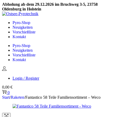
Abholung ab dem 29.12.2026 im Bruchweg 3-5, 23758
Oldenburg in Holstein
Skip
Skip
to
to
Pyro-Shop
navigation
content
Neuigkeiten
Vorschießliste
Kontakt
Pyro-Shop
Neuigkeiten
Vorschießliste
Kontakt
Login / Register
0,00
€
0
Start
/
Raketen
/
Fantastico 58 Teile Familiensortiment – Weco