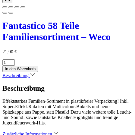
Fantastico 58 Teile
Familiensortiment – Weco
21,90
€
Fantastico
58
In den Warenkorb
Teile
Beschreibung
Familiensortiment
-
Beschreibung
Weco
Menge
Effektstarkes Familien-Sortiment in plastikfreier Verpackung! Inkl.
Super-Effekt-Raketen mit Multicolour-Buketts und neuer
Spitzkappe aus Pappe, statt Plastik! Dazu viele weitere tolle Leucht-
und Sound- sowie lautstarke Knaller-Highlights und trendige
Jugendfeuerwerk-Hits.
Zusätzliche Informationen