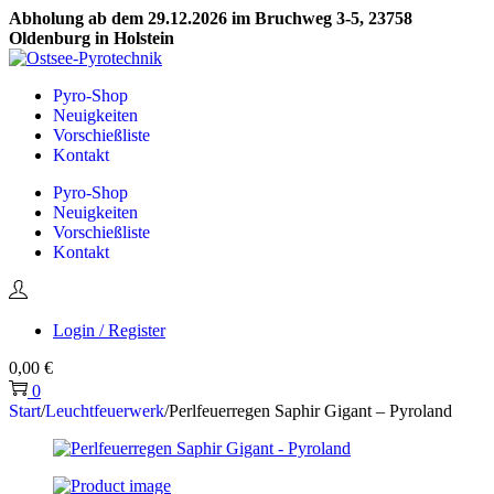
Abholung ab dem 29.12.2026 im Bruchweg 3-5, 23758
Oldenburg in Holstein
Skip
Skip
to
to
Pyro-Shop
navigation
content
Neuigkeiten
Vorschießliste
Kontakt
Pyro-Shop
Neuigkeiten
Vorschießliste
Kontakt
Login / Register
0,00
€
0
Start
/
Leuchtfeuerwerk
/
Perlfeuerregen Saphir Gigant – Pyroland