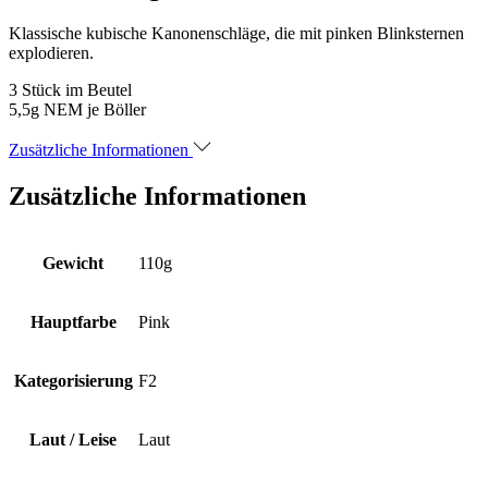
Pink
Glitter
Klassische kubische Kanonenschläge, die mit pinken Blinksternen
-
explodieren.
Pyroland
Menge
3 Stück im Beutel
5,5g NEM je Böller
Zusätzliche Informationen
Zusätzliche Informationen
Gewicht
110g
Hauptfarbe
Pink
Kategorisierung
F2
Laut / Leise
Laut