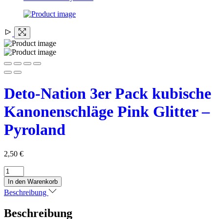
Deto-Nation 3er Pack kubische
Kanonenschläge Pink Glitter –
Pyroland
2,50
€
Deto-
Nation
In den Warenkorb
3er
Beschreibung
Pack
kubische
Beschreibung
Kanonenschläge