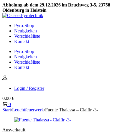
Abholung ab dem 29.12.2026 im Bruchweg 3-5, 23758
Oldenburg in Holstein
Skip
Skip
to
to
Pyro-Shop
navigation
content
Neuigkeiten
Vorschießliste
Kontakt
Pyro-Shop
Neuigkeiten
Vorschießliste
Kontakt
Login / Register
0,00
€
0
Start
/
Leuchtfeuerwerk
/
Fuente Thalassa – Cialfir -3-
Ausverkauft