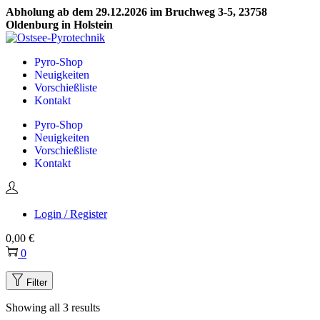
Abholung ab dem 29.12.2026 im Bruchweg 3-5, 23758
Oldenburg in Holstein
Skip
Skip
to
to
Pyro-Shop
navigation
content
Neuigkeiten
Vorschießliste
Kontakt
Pyro-Shop
Neuigkeiten
Vorschießliste
Kontakt
Login / Register
0,00
€
0
Filter
Showing all 3 results