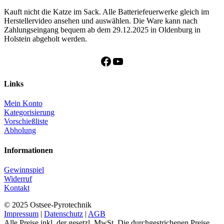
Kauft nicht die Katze im Sack. Alle Batteriefeuerwerke gleich im
Herstellervideo ansehen und auswählen. Die Ware kann nach
Zahlungseingang bequem ab dem 29.12.2025 in Oldenburg in
Holstein abgeholt werden.
Facebook
YouTube
Links
Mein Konto
Kategorisierung
Vorschießliste
Abholung
Informationen
Gewinnspiel
Widerruf
Kontakt
© 2025 Ostsee-Pyrotechnik
Impressum
|
Datenschutz
|
AGB
Alle Preise inkl. der gesetzl. MwSt. Die durchgestrichenen Preise