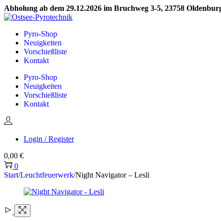
Abholung ab dem 29.12.2026 im Bruchweg 3-5, 23758 Oldenburg 
Skip
Skip
to
to
Pyro-Shop
navigation
content
Neuigkeiten
Vorschießliste
Kontakt
Pyro-Shop
Neuigkeiten
Vorschießliste
Kontakt
Login / Register
0,00
€
0
Start
/
Leuchtfeuerwerk
/
Night Navigator – Lesli