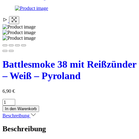
Battlesmoke 38 mit Reißzünder
– Weiß – Pyroland
6,90
€
Battlesmoke
38
In den Warenkorb
mit
Beschreibung
Reißzünder
-
Beschreibung
Weiß
-