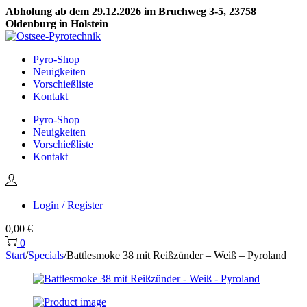
Abholung ab dem 29.12.2026 im Bruchweg 3-5, 23758
Oldenburg in Holstein
Skip
Skip
to
to
Pyro-Shop
navigation
content
Neuigkeiten
Vorschießliste
Kontakt
Pyro-Shop
Neuigkeiten
Vorschießliste
Kontakt
Login / Register
0,00
€
0
Start
/
Specials
/
Battlesmoke 38 mit Reißzünder – Weiß – Pyroland