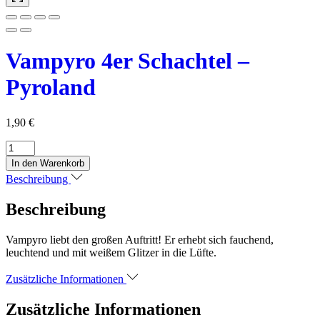
Vampyro 4er Schachtel –
Pyroland
1,90
€
Vampyro
4er
In den Warenkorb
Schachtel
Beschreibung
-
Pyroland
Beschreibung
Menge
Vampyro liebt den großen Auftritt! Er erhebt sich fauchend,
leuchtend und mit weißem Glitzer in die Lüfte.
Zusätzliche Informationen
Zusätzliche Informationen