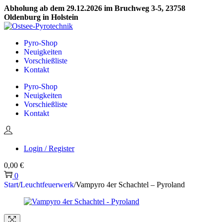
Abholung ab dem 29.12.2026 im Bruchweg 3-5, 23758
Oldenburg in Holstein
Skip
Skip
to
to
Pyro-Shop
navigation
content
Neuigkeiten
Vorschießliste
Kontakt
Pyro-Shop
Neuigkeiten
Vorschießliste
Kontakt
Login / Register
0,00
€
0
Start
/
Leuchtfeuerwerk
/
Vampyro 4er Schachtel – Pyroland