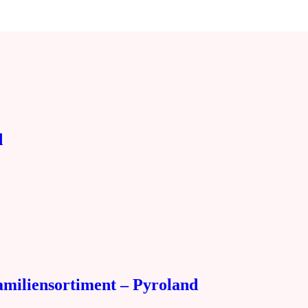
d
amiliensortiment – Pyroland