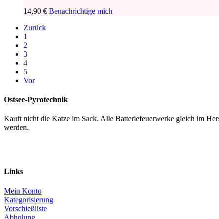
14,90
€
Benachrichtige mich
Zurück
1
2
3
4
5
Vor
Ostsee-Pyrotechnik
Kauft nicht die Katze im Sack. Alle Batteriefeuerwerke gleich im H
werden.
Links
Mein Konto
Kategorisierung
Vorschießliste
Abholung