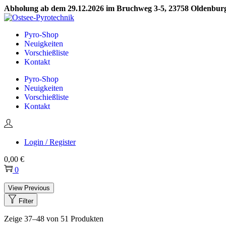
Abholung ab dem 29.12.2026 im Bruchweg 3-5, 23758 Oldenburg 
Skip
Skip
to
to
Pyro-Shop
navigation
content
Neuigkeiten
Vorschießliste
Kontakt
Pyro-Shop
Neuigkeiten
Vorschießliste
Kontakt
Login / Register
0,00
€
0
View Previous
Filter
Zeige
37
–
48
von 51 Produkten