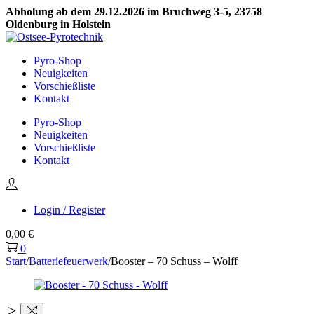
Abholung ab dem 29.12.2026 im Bruchweg 3-5, 23758
Oldenburg in Holstein
Skip
Skip
to
to
Pyro-Shop
navigation
content
Neuigkeiten
Vorschießliste
Kontakt
Pyro-Shop
Neuigkeiten
Vorschießliste
Kontakt
Login / Register
0,00
€
0
Start
/
Batteriefeuerwerk
/
Booster – 70 Schuss – Wolff