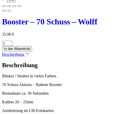
Booster – 70 Schuss – Wolff
35,90
€
Booster
-
In den Warenkorb
70
Beschreibung
Schuss
-
Beschreibung
Wolff
Menge
Blinker / Strobes in vielen Farben.
70 Schuss Aktions – Batterie Booster
Brenndauer ca. 30 Sekunden
Kaliber 20 – 25mm
Auslieferung im UB-Fotokarton