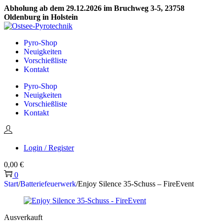
Abholung ab dem 29.12.2026 im Bruchweg 3-5, 23758
Oldenburg in Holstein
Skip
Skip
to
to
Pyro-Shop
navigation
content
Neuigkeiten
Vorschießliste
Kontakt
Pyro-Shop
Neuigkeiten
Vorschießliste
Kontakt
Login / Register
0,00
€
0
Start
/
Batteriefeuerwerk
/
Enjoy Silence 35-Schuss – FireEvent
Ausverkauft