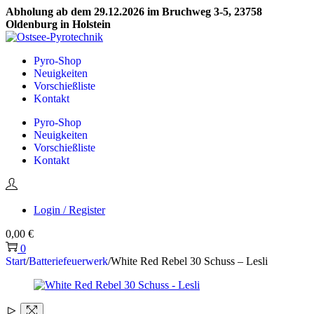
Abholung ab dem 29.12.2026 im Bruchweg 3-5, 23758
Oldenburg in Holstein
Skip
Skip
to
to
Pyro-Shop
navigation
content
Neuigkeiten
Vorschießliste
Kontakt
Pyro-Shop
Neuigkeiten
Vorschießliste
Kontakt
Login / Register
0,00
€
0
Start
/
Batteriefeuerwerk
/
White Red Rebel 30 Schuss – Lesli