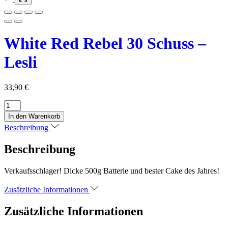
White Red Rebel 30 Schuss –
Lesli
33,90
€
White
Red
In den Warenkorb
Rebel
Beschreibung
30
Schuss
Beschreibung
-
Lesli
Menge
Verkaufsschlager! Dicke 500g Batterie und bester Cake des Jahres!
Zusätzliche Informationen
Zusätzliche Informationen