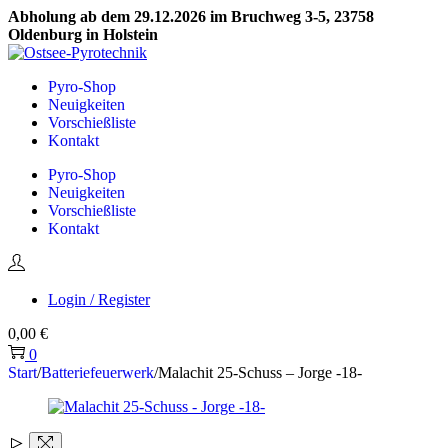
Abholung ab dem 29.12.2026 im Bruchweg 3-5, 23758
Oldenburg in Holstein
Skip
Skip
to
to
Pyro-Shop
navigation
content
Neuigkeiten
Vorschießliste
Kontakt
Pyro-Shop
Neuigkeiten
Vorschießliste
Kontakt
Login / Register
0,00
€
0
Start
/
Batteriefeuerwerk
/
Malachit 25-Schuss – Jorge -18-