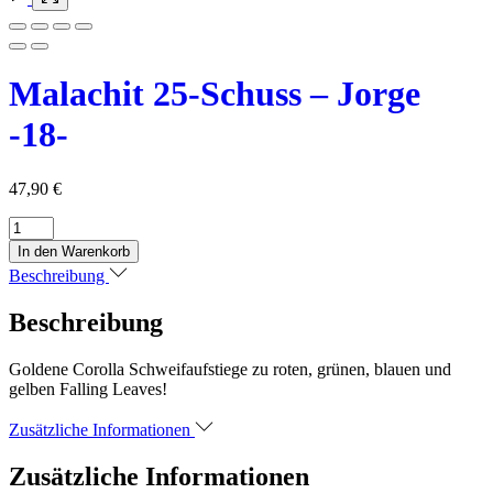
Malachit 25-Schuss – Jorge
-18-
47,90
€
Malachit
25-
In den Warenkorb
Schuss
Beschreibung
-
Jorge
Beschreibung
-18-
Menge
Goldene Corolla Schweifaufstiege zu roten, grünen, blauen und
gelben Falling Leaves!
Zusätzliche Informationen
Zusätzliche Informationen