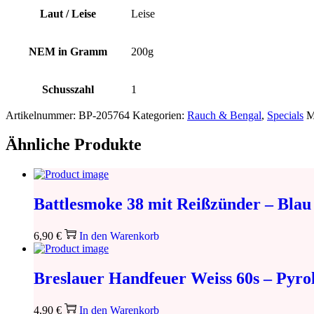
Laut / Leise
Leise
NEM in Gramm
200g
Schusszahl
1
Artikelnummer:
BP-205764
Kategorien:
Rauch & Bengal
,
Specials
M
Ähnliche Produkte
Battlesmoke 38 mit Reißzünder – Blau
6,90
€
In den Warenkorb
Breslauer Handfeuer Weiss 60s – Pyro
4,90
€
In den Warenkorb