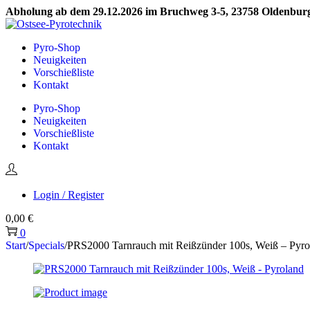
Abholung ab dem 29.12.2026 im Bruchweg 3-5, 23758 Oldenburg 
Skip
Skip
to
to
Pyro-Shop
navigation
content
Neuigkeiten
Vorschießliste
Kontakt
Pyro-Shop
Neuigkeiten
Vorschießliste
Kontakt
Login / Register
0,00
€
0
Start
/
Specials
/
PRS2000 Tarnrauch mit Reißzünder 100s, Weiß – Pyro