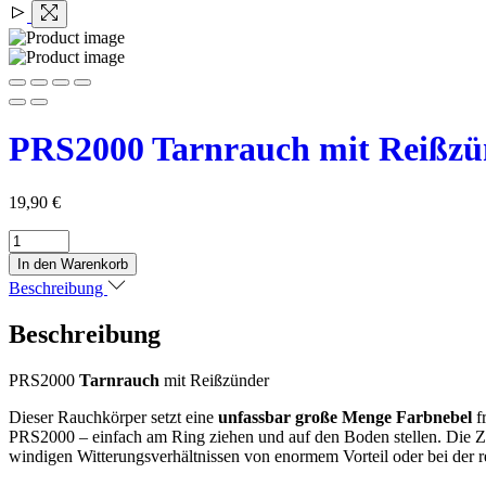
PRS2000 Tarnrauch mit Reißzün
19,90
€
PRS2000
Tarnrauch
In den Warenkorb
mit
Beschreibung
Reißzünder
100s,
Beschreibung
Weiß
-
Pyroland
PRS2000
Tarnrauch
mit Reißzünder
Menge
Dieser Rauchkörper setzt eine
unfassbar große Menge Farbnebel
f
PRS2000 – einfach am Ring ziehen und auf den Boden stellen. Die Zü
windigen Witterungsverhältnissen von enormem Vorteil oder bei der r