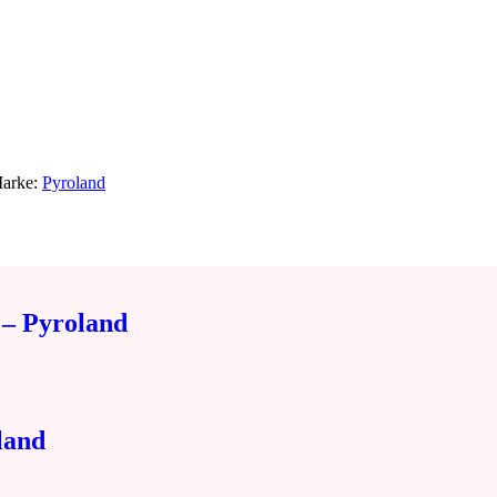
arke:
Pyroland
 – Pyroland
land