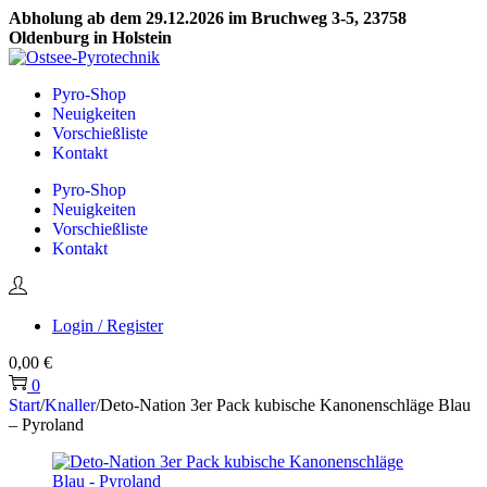
Abholung ab dem 29.12.2026 im Bruchweg 3-5, 23758
Oldenburg in Holstein
Skip
Skip
to
to
Pyro-Shop
navigation
content
Neuigkeiten
Vorschießliste
Kontakt
Pyro-Shop
Neuigkeiten
Vorschießliste
Kontakt
Login / Register
0,00
€
0
Start
/
Knaller
/
Deto-Nation 3er Pack kubische Kanonenschläge Blau
– Pyroland