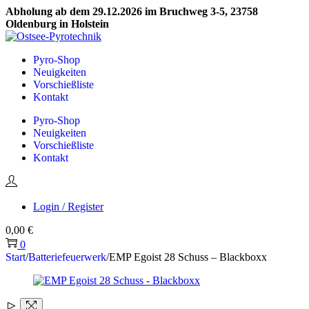
Abholung ab dem 29.12.2026 im Bruchweg 3-5, 23758
Oldenburg in Holstein
Skip
Skip
to
to
Pyro-Shop
navigation
content
Neuigkeiten
Vorschießliste
Kontakt
Pyro-Shop
Neuigkeiten
Vorschießliste
Kontakt
Login / Register
0,00
€
0
Start
/
Batteriefeuerwerk
/
EMP Egoist 28 Schuss – Blackboxx