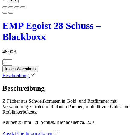
EMP Egoist 28 Schuss –
Blackboxx
46,90
€
EMP
Egoist
In den Warenkorb
28
Beschreibung
Schuss
-
Beschreibung
Blackboxx
Menge
Z-Fächer aus Schweifkometen in Gold- und Rotflimmer mit
Verwandlung zu roten und blauen Päonien, umhüllt von Gold- und
Rotblinkerbuketts.
Kaliber 25 mm , 28 Schuss, Brenndauer ca. 20 s
Zusätzliche Informationen