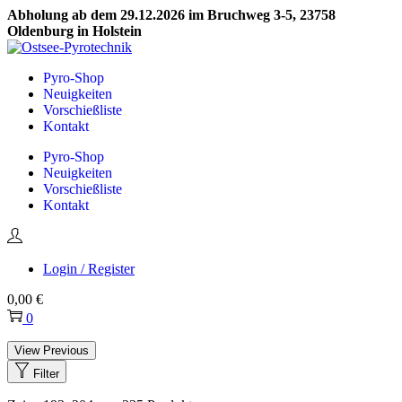
Abholung ab dem 29.12.2026 im Bruchweg 3-5, 23758
Oldenburg in Holstein
Skip
Skip
to
to
Pyro-Shop
navigation
content
Neuigkeiten
Vorschießliste
Kontakt
Pyro-Shop
Neuigkeiten
Vorschießliste
Kontakt
Login / Register
0,00
€
0
View Previous
Filter