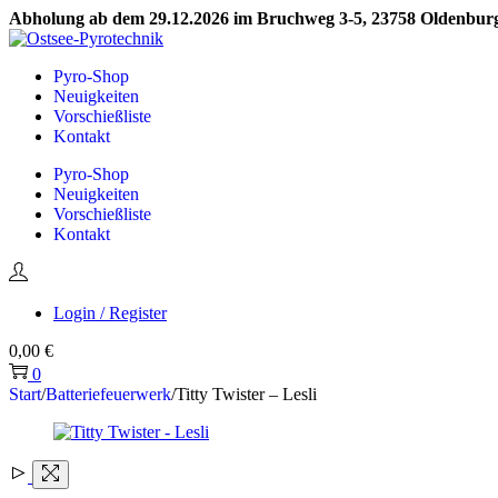
Abholung ab dem 29.12.2026 im Bruchweg 3-5, 23758 Oldenburg 
Skip
Skip
to
to
Pyro-Shop
navigation
content
Neuigkeiten
Vorschießliste
Kontakt
Pyro-Shop
Neuigkeiten
Vorschießliste
Kontakt
Login / Register
0,00
€
0
Start
/
Batteriefeuerwerk
/
Titty Twister – Lesli