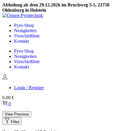
Abholung ab dem 29.12.2026 im Bruchweg 3-5, 23758
Oldenburg in Holstein
Skip
Skip
to
to
Pyro-Shop
navigation
content
Neuigkeiten
Vorschießliste
Kontakt
Pyro-Shop
Neuigkeiten
Vorschießliste
Kontakt
Login / Register
0,00
€
0
View Previous
Filter