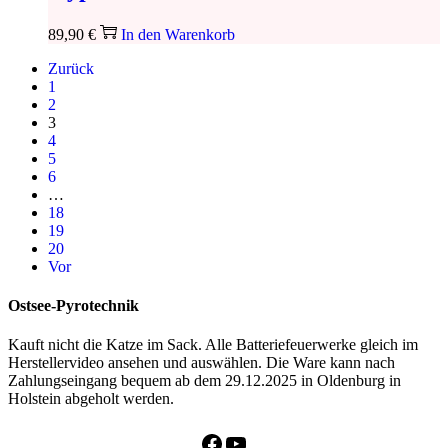
89,90
€
In den Warenkorb
Zurück
1
2
3
4
5
6
…
18
19
20
Vor
Ostsee-Pyrotechnik
Kauft nicht die Katze im Sack. Alle Batteriefeuerwerke gleich im
Herstellervideo ansehen und auswählen. Die Ware kann nach
Zahlungseingang bequem ab dem 29.12.2025 in Oldenburg in
Holstein abgeholt werden.
Facebook
YouTube