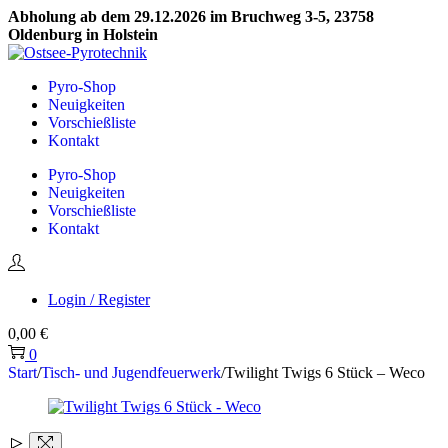
Abholung ab dem 29.12.2026 im Bruchweg 3-5, 23758
Oldenburg in Holstein
Skip
Skip
to
to
Pyro-Shop
navigation
content
Neuigkeiten
Vorschießliste
Kontakt
Pyro-Shop
Neuigkeiten
Vorschießliste
Kontakt
Login / Register
0,00
€
0
Start
/
Tisch- und Jugendfeuerwerk
/
Twilight Twigs 6 Stück – Weco