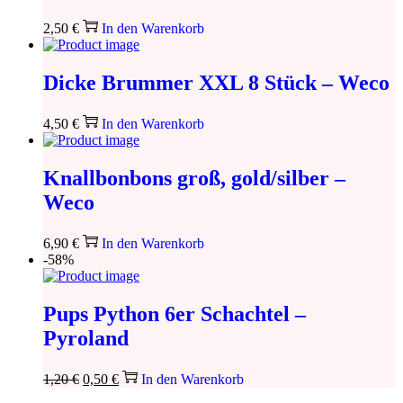
2,50
€
In den Warenkorb
Dicke Brummer XXL 8 Stück – Weco
4,50
€
In den Warenkorb
Knallbonbons groß, gold/silber –
Weco
6,90
€
In den Warenkorb
-58%
Pups Python 6er Schachtel –
Pyroland
Ursprünglicher
Aktueller
1,20
€
0,50
€
In den Warenkorb
Preis
Preis