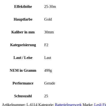
Effekthöhe
25-30m
Hauptfarbe
Gold
Kaliber in mm
30mm
Kategorisierung
F2
Laut / Leise
Laut
NEM in Gramm
499g
Performance
Gerade
Schusszahl
25
Artikelnummer:
L-6114
Kategorie:
Batteriefeuerwerk
Marke:
Lesli F