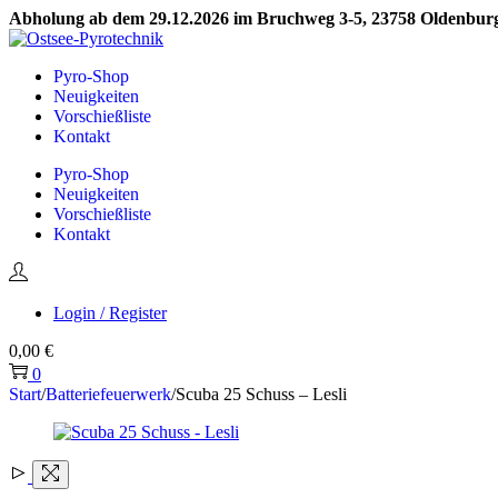
Abholung ab dem 29.12.2026 im Bruchweg 3-5, 23758 Oldenburg 
Skip
Skip
to
to
Pyro-Shop
navigation
content
Neuigkeiten
Vorschießliste
Kontakt
Pyro-Shop
Neuigkeiten
Vorschießliste
Kontakt
Login / Register
0,00
€
0
Start
/
Batteriefeuerwerk
/
Scuba 25 Schuss – Lesli