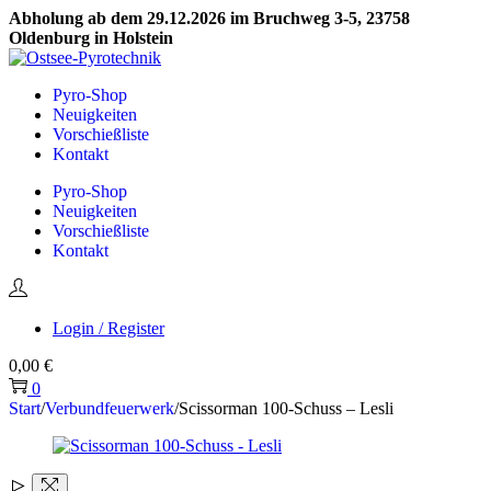
Abholung ab dem 29.12.2026 im Bruchweg 3-5, 23758
Oldenburg in Holstein
Skip
Skip
to
to
Pyro-Shop
navigation
content
Neuigkeiten
Vorschießliste
Kontakt
Pyro-Shop
Neuigkeiten
Vorschießliste
Kontakt
Login / Register
0,00
€
0
Start
/
Verbundfeuerwerk
/
Scissorman 100-Schuss – Lesli