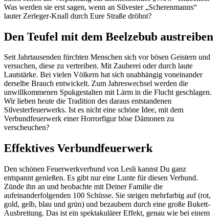
Was werden sie erst sagen, wenn an Silvester „Scherenmanns“
lauter Zerleger-Knall durch Eure Straße dröhnt?
Den Teufel mit dem Beelzebub austreiben
Seit Jahrtausenden fürchten Menschen sich vor bösen Geistern und
versuchen, diese zu vertreiben. Mit Zauberei oder durch laute
Lautstärke. Bei vielen Völkern hat sich unabhängig voneinander
derselbe Brauch entwickelt. Zum Jahreswechsel werden die
unwillkommenen Spukgestalten mit Lärm in die Flucht geschlagen.
Wir lieben heute die Tradition des daraus entstandenen
Silvesterfeuerwerks. Ist es nicht eine schöne Idee, mit dem
Verbundfeuerwerk einer Horrorfigur böse Dämonen zu
verscheuchen?
Effektives Verbundfeuerwerk
Den schönen Feuerwerkverbund von Lesli kannst Du ganz
entspannt genießen. Es gibt nur eine Lunte für diesen Verbund.
Zünde ihn an und beobachte mit Deiner Familie die
aufeinanderfolgenden 100 Schüsse. Sie steigen mehrfarbig auf (rot,
gold, gelb, blau und grün) und bezaubern durch eine große Bukett-
Ausbreitung. Das ist ein spektakulärer Effekt, genau wie bei einem