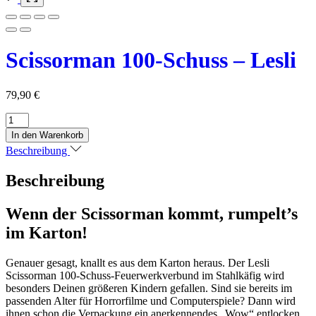
Scissorman 100-Schuss – Lesli
79,90
€
Scissorman
100-
In den Warenkorb
Schuss
Beschreibung
-
Lesli
Beschreibung
Menge
Wenn der Scissorman kommt, rumpelt’s
im Karton!
Genauer gesagt, knallt es aus dem Karton heraus. Der Lesli
Scissorman 100-Schuss-Feuerwerkverbund im Stahlkäfig wird
besonders Deinen größeren Kindern gefallen. Sind sie bereits im
passenden Alter für Horrorfilme und Computerspiele? Dann wird
ihnen schon die Verpackung ein anerkennendes „Wow“ entlocken.