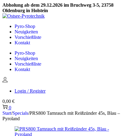
Abholung ab dem 29.12.2026 im Bruchweg 3-5, 23758
Oldenburg in Holstein
Skip
Skip
to
to
Pyro-Shop
navigation
content
Neuigkeiten
Vorschießliste
Kontakt
Pyro-Shop
Neuigkeiten
Vorschießliste
Kontakt
Login / Register
0,00
€
0
Start
/
Specials
/
PRS800 Tarnrauch mit Reißzünder 45s, Blau –
Pyroland