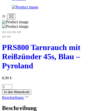
PRS800 Tarnrauch mit
Reißzünder 45s, Blau –
Pyroland
8,90
€
PRS800
Tarnrauch
In den Warenkorb
mit
Beschreibung
Reißzünder
45s,
Beschreibung
Blau