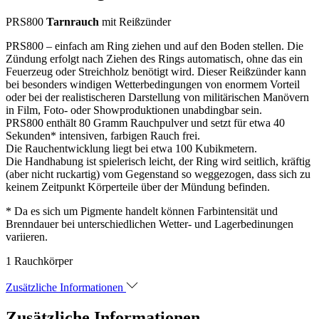
-
Pyroland
PRS800
Tarnrauch
mit Reißzünder
Menge
PRS800 – einfach am Ring ziehen und auf den Boden stellen. Die
Zündung erfolgt nach Ziehen des Rings automatisch, ohne das ein
Feuerzeug oder Streichholz benötigt wird. Dieser Reißzünder kann
bei besonders windigen Wetterbedingungen von enormem Vorteil
oder bei der realistischeren Darstellung von militärischen Manövern
in Film, Foto- oder Showproduktionen unabdingbar sein.
PRS800 enthält 80 Gramm Rauchpulver und setzt für etwa 40
Sekunden* intensiven, farbigen Rauch frei.
Die Rauchentwicklung liegt bei etwa 100 Kubikmetern.
Die Handhabung ist spielerisch leicht, der Ring wird seitlich, kräftig
(aber nicht ruckartig) vom Gegenstand so weggezogen, dass sich zu
keinem Zeitpunkt Körperteile über der Mündung befinden.
* Da es sich um Pigmente handelt können Farbintensität und
Brenndauer bei unterschiedlichen Wetter- und Lagerbedinungen
variieren.
1 Rauchkörper
Zusätzliche Informationen
Zusätzliche Informationen