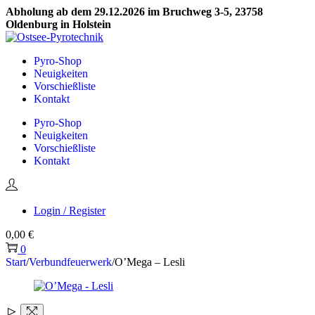
Abholung ab dem 29.12.2026 im Bruchweg 3-5, 23758
Oldenburg in Holstein
Skip
Skip
to
to
Pyro-Shop
navigation
content
Neuigkeiten
Vorschießliste
Kontakt
Pyro-Shop
Neuigkeiten
Vorschießliste
Kontakt
Login / Register
0,00
€
0
Start
/
Verbundfeuerwerk
/
O’Mega – Lesli