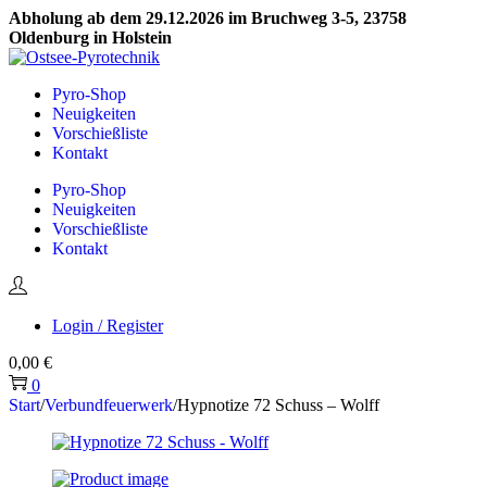
Abholung ab dem 29.12.2026 im Bruchweg 3-5, 23758
Oldenburg in Holstein
Skip
Skip
to
to
Pyro-Shop
navigation
content
Neuigkeiten
Vorschießliste
Kontakt
Pyro-Shop
Neuigkeiten
Vorschießliste
Kontakt
Login / Register
0,00
€
0
Start
/
Verbundfeuerwerk
/
Hypnotize 72 Schuss – Wolff