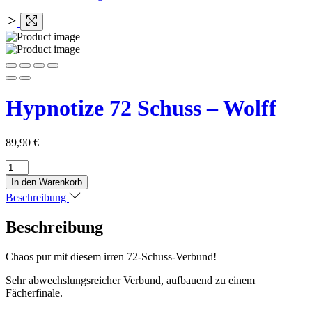
Hypnotize 72 Schuss – Wolff
89,90
€
Hypnotize
72
In den Warenkorb
Schuss
Beschreibung
-
Wolff
Beschreibung
Menge
Chaos pur mit diesem irren 72-Schuss-Verbund!
Sehr abwechslungsreicher Verbund, aufbauend zu einem
Fächerfinale.