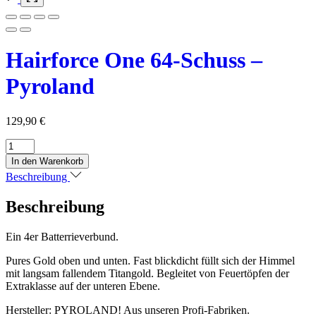
Hairforce One 64-Schuss –
Pyroland
129,90
€
Hairforce
One
In den Warenkorb
64-
Beschreibung
Schuss
-
Beschreibung
Pyroland
Menge
Ein 4er Batterrieverbund.
Pures Gold oben und unten. Fast blickdicht füllt sich der Himmel
mit langsam fallendem Titangold. Begleitet von Feuertöpfen der
Extraklasse auf der unteren Ebene.
Hersteller: PYROLAND! Aus unseren Profi-Fabriken.