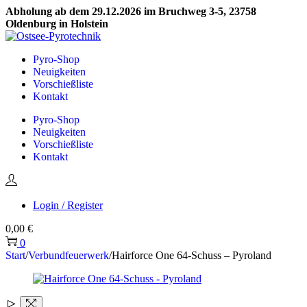
Abholung ab dem 29.12.2026 im Bruchweg 3-5, 23758
Oldenburg in Holstein
Skip
Skip
to
to
Pyro-Shop
navigation
content
Neuigkeiten
Vorschießliste
Kontakt
Pyro-Shop
Neuigkeiten
Vorschießliste
Kontakt
Login / Register
0,00
€
0
Start
/
Verbundfeuerwerk
/
Hairforce One 64-Schuss – Pyroland