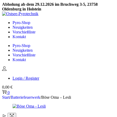
Abholung ab dem 29.12.2026 im Bruchweg 3-5, 23758
Oldenburg in Holstein
Skip
Skip
to
to
Pyro-Shop
navigation
content
Neuigkeiten
Vorschießliste
Kontakt
Pyro-Shop
Neuigkeiten
Vorschießliste
Kontakt
Login / Register
0,00
€
0
Start
/
Batteriefeuerwerk
/
Böse Oma – Lesli