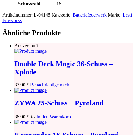
Schusszahl
16
Artikelnummer:
L-04145
Kategorie:
Batteriefeuerwerk
Marke:
Lesli
Fireworks
Ähnliche Produkte
Ausverkauft
Double Deck Magic 36-Schuss –
Xplode
37,90
€
Benachrichtige mich
ZYWA 25-Schuss – Pyroland
36,90
€
In den Warenkorb
Krassandra 16-Schuss – Pyroland