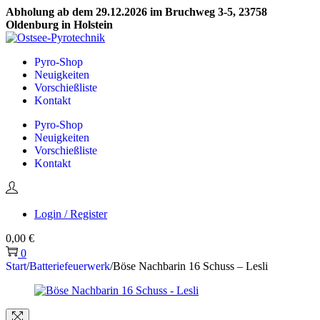
Abholung ab dem 29.12.2026 im Bruchweg 3-5, 23758
Oldenburg in Holstein
Skip
Skip
to
to
Pyro-Shop
navigation
content
Neuigkeiten
Vorschießliste
Kontakt
Pyro-Shop
Neuigkeiten
Vorschießliste
Kontakt
Login / Register
0,00
€
0
Start
/
Batteriefeuerwerk
/
Böse Nachbarin 16 Schuss – Lesli