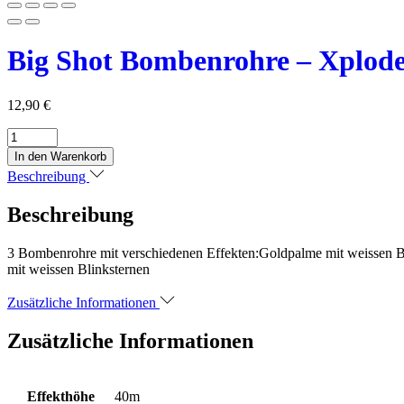
Big Shot Bombenrohre – Xplod
12,90
€
Big
Shot
In den Warenkorb
Bombenrohre
Beschreibung
-
Xplode
Beschreibung
Menge
3 Bombenrohre mit verschiedenen Effekten:Goldpalme mit weissen Bl
mit weissen Blinksternen
Zusätzliche Informationen
Zusätzliche Informationen
Effekthöhe
40m