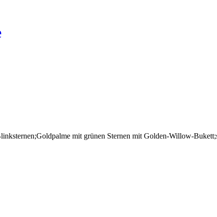
e
inksternen;Goldpalme mit grünen Sternen mit Golden-Willow-Bukett;sil