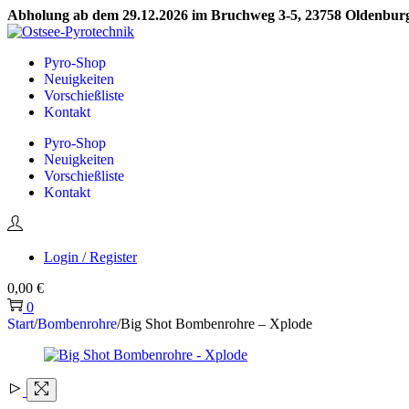
Abholung ab dem 29.12.2026 im Bruchweg 3-5, 23758 Oldenburg 
Skip
Skip
to
to
Pyro-Shop
navigation
content
Neuigkeiten
Vorschießliste
Kontakt
Pyro-Shop
Neuigkeiten
Vorschießliste
Kontakt
Login / Register
0,00
€
0
Start
/
Bombenrohre
/
Big Shot Bombenrohre – Xplode