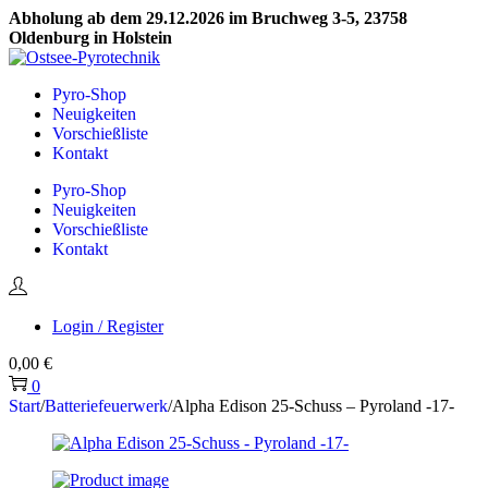
Abholung ab dem 29.12.2026 im Bruchweg 3-5, 23758
Oldenburg in Holstein
Skip
Skip
to
to
Pyro-Shop
navigation
content
Neuigkeiten
Vorschießliste
Kontakt
Pyro-Shop
Neuigkeiten
Vorschießliste
Kontakt
Login / Register
0,00
€
0
Start
/
Batteriefeuerwerk
/
Alpha Edison 25-Schuss – Pyroland -17-