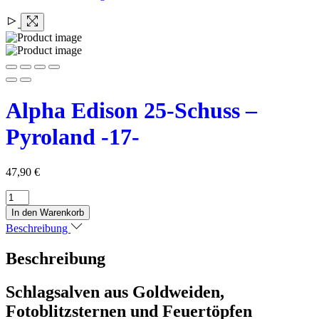
Alpha Edison 25-Schuss –
Pyroland -17-
47,90
€
Alpha
Edison
In den Warenkorb
25-
Beschreibung
Schuss
-
Beschreibung
Pyroland
-17-
Menge
Schlagsalven aus Goldweiden,
Fotoblitzsternen und Feuertöpfen