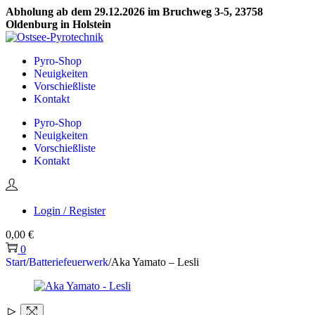
Abholung ab dem 29.12.2026 im Bruchweg 3-5, 23758
Oldenburg in Holstein
Skip
Skip
to
to
Pyro-Shop
navigation
content
Neuigkeiten
Vorschießliste
Kontakt
Pyro-Shop
Neuigkeiten
Vorschießliste
Kontakt
Login / Register
0,00
€
0
Start
/
Batteriefeuerwerk
/
Aka Yamato – Lesli