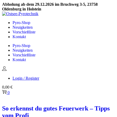
Abholung ab dem 29.12.2026 im Bruchweg 3-5, 23758
Oldenburg in Holstein
Skip
Skip
to
to
Pyro-Shop
navigation
content
Neuigkeiten
Vorschießliste
Kontakt
Pyro-Shop
Neuigkeiten
Vorschießliste
Kontakt
Login / Register
0,00
€
0
So erkennst du gutes Feuerwerk – Tipps
vom Profi