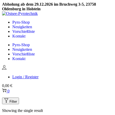
Abholung ab dem 29.12.2026 im Bruchweg 3-5, 23758
Oldenburg in Holstein
Skip
Skip
to
to
Pyro-Shop
navigation
content
Neuigkeiten
Vorschießliste
Kontakt
Pyro-Shop
Neuigkeiten
Vorschießliste
Kontakt
Login / Register
0,00
€
0
Filter
Showing the single result