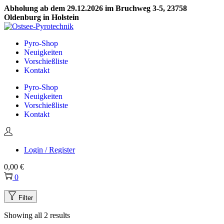
Abholung ab dem 29.12.2026 im Bruchweg 3-5, 23758
Oldenburg in Holstein
Skip
Skip
to
to
Pyro-Shop
navigation
content
Neuigkeiten
Vorschießliste
Kontakt
Pyro-Shop
Neuigkeiten
Vorschießliste
Kontakt
Login / Register
0,00
€
0
Filter
Showing all 2 results